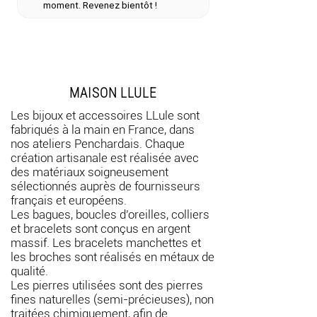
moment. Revenez bientôt !
(semi-précieuses) naturelles et non
soumises à un traitement chimique.
Les cuirs proviennent de surplus de
cuirs de qualité.
MAISON LLULE
Les bijoux et accessoires LLule sont
fabriqués à la main en France, dans
nos ateliers Penchardais. Chaque
création artisanale est réalisée avec
des matériaux soigneusement
sélectionnés auprès de fournisseurs
français et européens.
Les bagues, boucles d’oreilles, colliers
et bracelets sont conçus en argent
massif. Les bracelets manchettes et
les broches sont réalisés en métaux de
qualité.
Les pierres utilisées sont des pierres
fines naturelles (semi-précieuses), non
traitées chimiquement, afin de