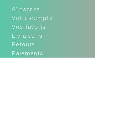
S'inscrire
Votre compte
Vos favoris
Livraisons
Retours
Paiements
Espace fidélité
Parrainage
Cartes cadeaux
L'ENTREPRISE
LLule la 'tite histoire
Fabrication française