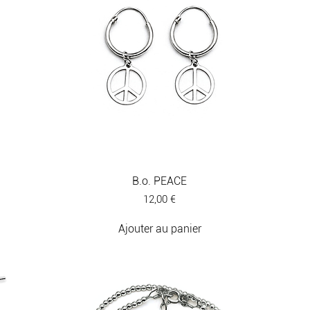
B.o. PEACE
Prix
12,00 €
Ajouter au panier