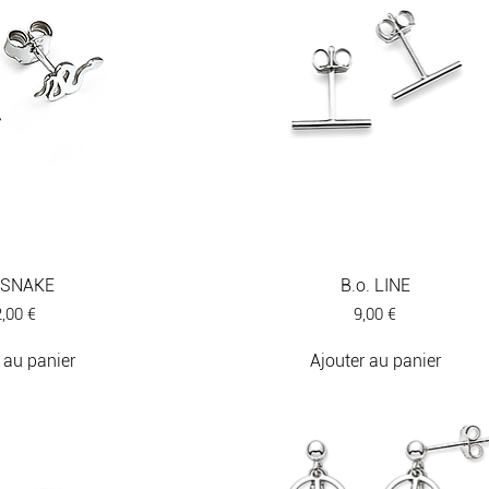
. SNAKE
B.o. LINE
ix
Prix
,00 €
9,00 €
 au panier
Ajouter au panier