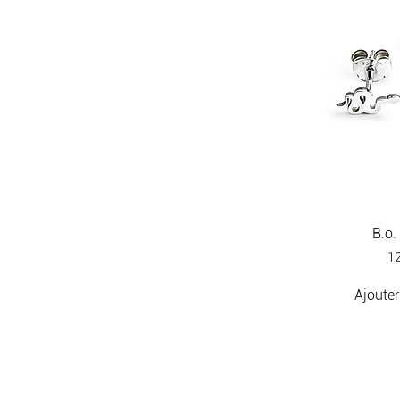
B.o
Pr
12
Ajouter