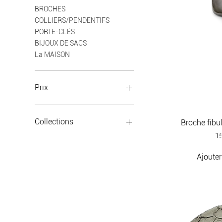
BROCHES
COLLIERS/PENDENTIFS
PORTE-CLÉS
BIJOUX DE SACS
La MAISON
Prix
0 €
150 €
Collections
Broche fibu
Pr
15
Collec' ROCK ME BABY
Collec' ÉTOILES
Ajouter
Collec' SPIRIT
Collec' PRÉCIEUSES
Collec' GÉOMÉTRIK
Collec' MI CORAZÓN
Collec' TOUT ARGENT
Collec' CUIRS