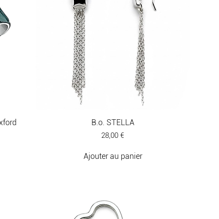
xford
B.o. STELLA
Prix
28,00 €
Ajouter au panier