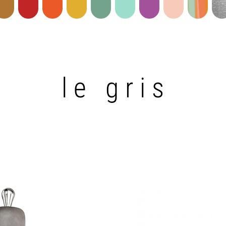
le gris
le gris