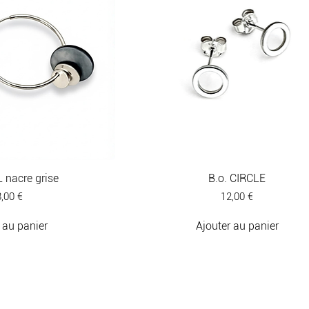
 nacre grise
B.o. CIRCLE
ix
Prix
,00 €
12,00 €
 au panier
Ajouter au panier