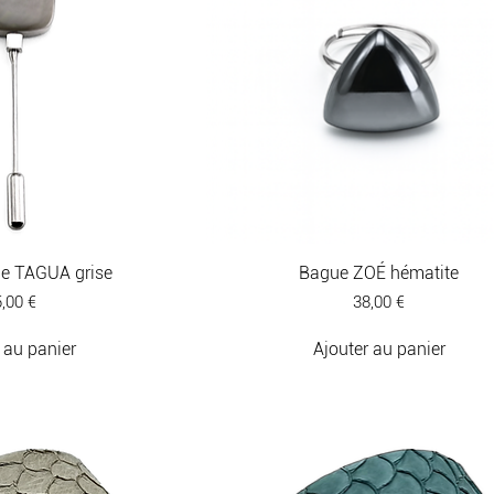
le TAGUA grise
Bague ZOÉ hématite
ix
Prix
,00 €
38,00 €
 au panier
Ajouter au panier