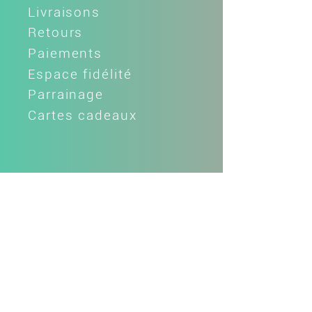
Livraisons
Retours
Paiements
Espace fidélité
Parrainage
Cartes cadeaux
L'ENTREPRISE
LLule la 'tite histoire
Fabrication française
Mentions légales
C.G.V.
Confidentialité