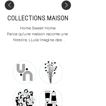
COLLECTIONS MAISON
Home Sweet Home.

Parce qu'une maison raconte une 
histoire, LLule imagine des 
collections de décoration pensées 
pour révéler votre univers et faire 
de chaque pièce un lieu de vie 
inspirant.

Objets déco, décorations murales, 
créations artisanales et pièces 
décoratives se déclinent au fil de 
collections aux identités affirmées. 
Abstract joue avec les lignes et les 
formes contemporaines, Colors 