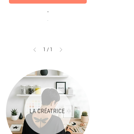
-
.
1
/
1
LA CRÉATRICE