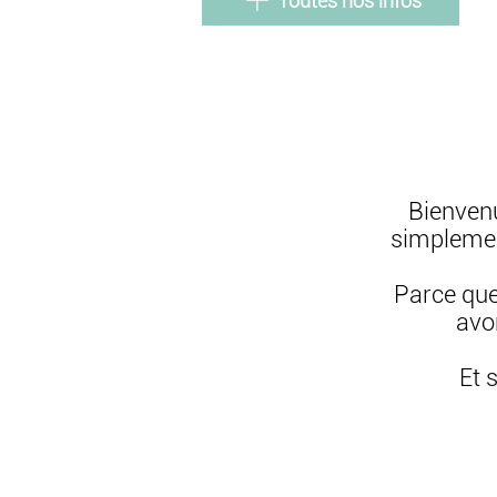
Toutes nos infos
Bienvenu
simplemen
Parce que
avo
Et 