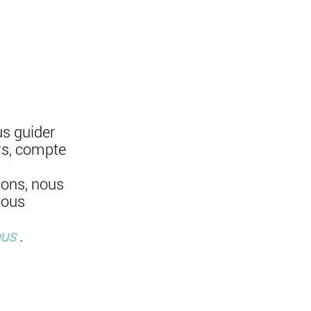
s guider
rs, compte
ions, nous
vous
ous
.