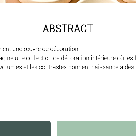
ABSTRACT
nent une œuvre de décoration.

gine une collection de décoration intérieure où les
 volumes et les contrastes donnent naissance à des 
n affirmé. Une collection pensée pour celles et ceux
hiques et résolument modernes.

s murales, vide-poches, petits rangements et accesso
 les lignes pour apporter rythme, équilibre et person
naturellement sa place dans un salon, une chambre,
tail qui attire le regard et signe votre décoration.
