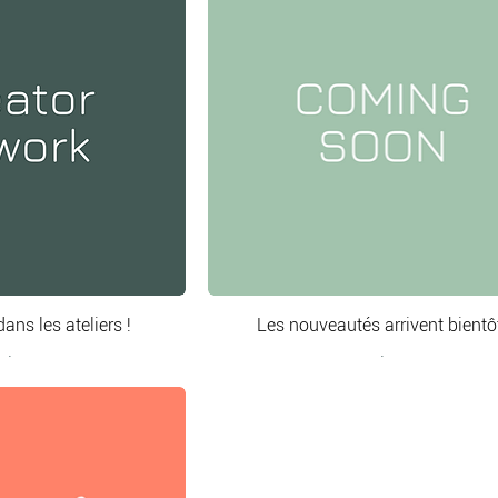
 soin, la collection Abstract associe créativité, desi
ation originaux, intemporels et faciles à intégrer da
on à composer un univers où l'art s'invite au quotidie
ans les ateliers !
Les nouveautés arrivent bientô
.
.