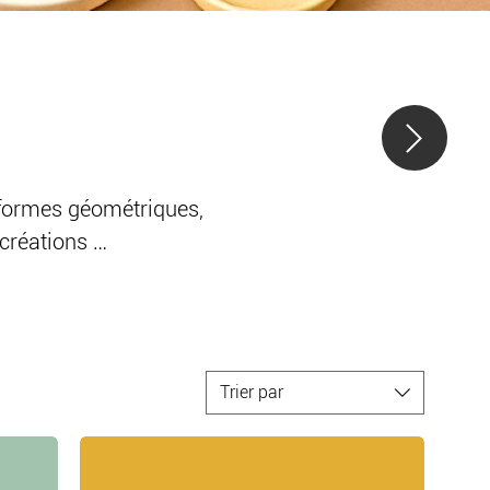
 formes géométriques, 
créations 
 qui aiment les 
ires décoratifs jouent 
Trier par
nalité à chaque espace. 
 une entrée ou un 