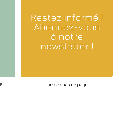
gn et savoir-faire pour 
ns tous les styles 
n.
t!
Lien en bas de page
.