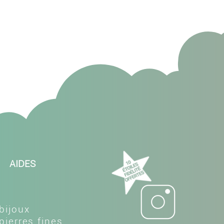
AIDES
t
bijoux
pierres fines