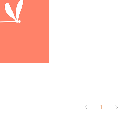
-
.
1