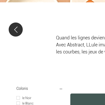
Quand les lignes devien
Avec Abstract, LLule ima
les courbes, les jeux de
contemporaines au desig
intérieurs épurés, grap
Objets déco, décoration
avec les perspectives et
Coloris
Chaque création trouve 
le Noir
bureau, en devenant ce dé
le Blanc