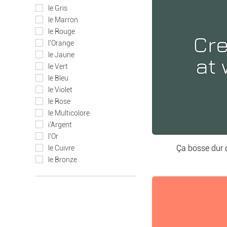
le Gris
le Marron
Fabriquée en France avec
le Rouge
créer des objets de décor
l'Orange
d'intérieur. Une invitati
le Jaune
le Vert
le Bleu
le Violet
le Rose
le Multicolore
i'Argent
l'Or
Ça bosse dur d
le Cuivre
le Bronze