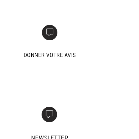
lancer la démarche
simplement.
DONNER VOTRE AVIS
Votre opinion est précieuse !
Partagez votre expérience
avec LLule.
NEWSLETTER