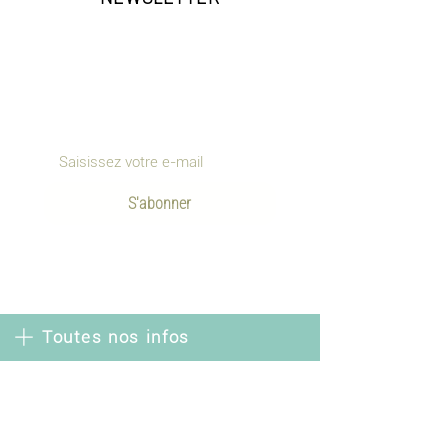
Recevez en avant-première les
nouveautés, offres exclusives et
inspirations.
S'abonner
Toutes nos infos