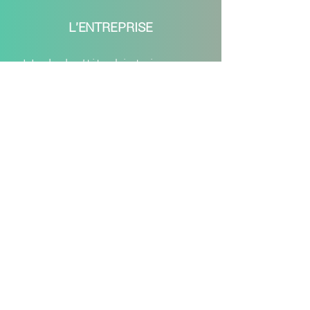
L'ENTREPRISE
LLule la 'tite histoire
Fabrication française
Mentions légales
C.G.V.
Confidentialité
Cookies
Charte visuelle
Vos avis
Laisser un avis
AIDES