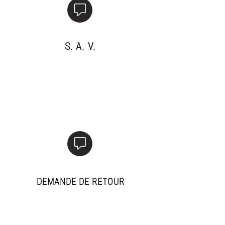
S. A. V.
Un souci avec votre
commande votre compte ou
un achat ? Nous sommes là
pour vous aider.
DEMANDE DE RETOUR
Besoin de faire un retour ?
Remplissez ce formulaire pour