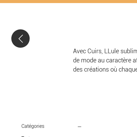
Avec Cuirs, LLule sublim
de mode au caractère aff
des créations où chaque d
Boucles d'oreilles, brace
de cuirs de qualité, ta
découpée à la main puis 
reliefs naturels de cette
Catégories
Fabriquée en France avec