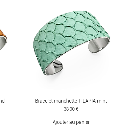
res de mode conçus 
riginales et les pièces 
mel
Bracelet manchette TILAPIA mint
Prix
38,00 €
Ajouter au panier