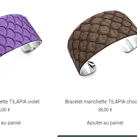
tte TILAPIA violet
Bracelet manchette TILAPIA choc
ix
Prix
,00 €
38,00 €
 au panier
Ajouter au panier