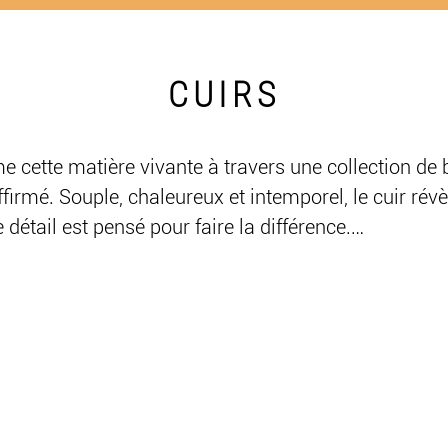
CUIRS
e cette matière vivante à travers une collection de b
irmé. Souple, chaleureux et intemporel, le cuir révè
étail est pensé pour faire la différence.

lets, colliers, porte-clés, gri-gris de sac et accessoir
nnés en France et en Europe. Chaque pièce est soigne
imaginée dans l'atelier LLule pour révéler les texture
 matière d'exception.

 passion, la collection Cuirs célèbre un savoir-faire