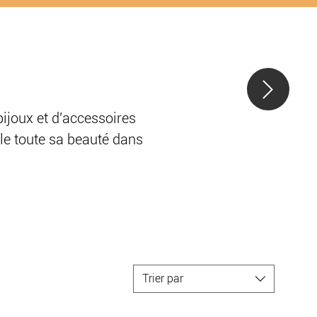
ijoux et d'accessoires 
le toute sa beauté dans 
es prennent vie à partir 
usement sélectionnée, 
s, les couleurs et les 
Trier par
 créatif, des matières 