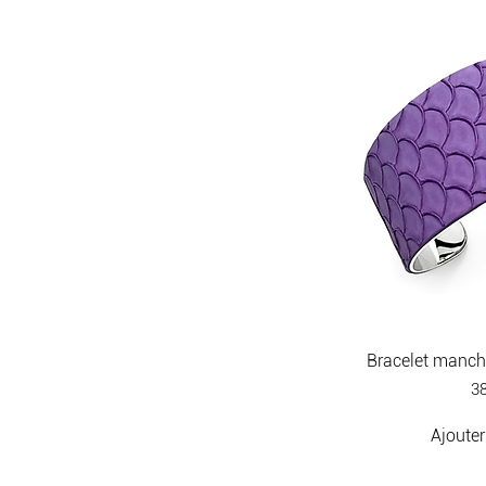
Bracelet manche
Pr
38
Ajouter