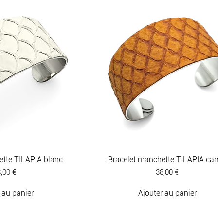
 et un design contemporain. Des bijoux et accessoi
mes qui aiment les belles matières, les créations o
ns avec élégance.
ette TILAPIA blanc
Bracelet manchette TILAPIA ca
ix
Prix
,00 €
38,00 €
 au panier
Ajouter au panier