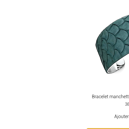
Bracelet manchett
Pr
38
Ajouter