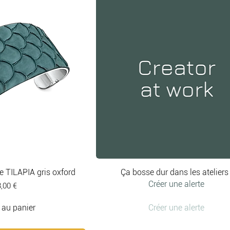
e TILAPIA gris oxford
Ça bosse dur dans les ateliers 
Créer une alerte
ix
,00 €
 au panier
Créer une alerte