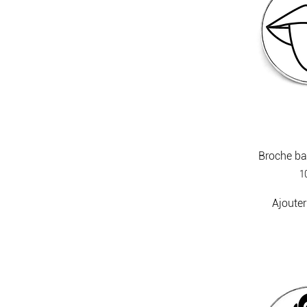
Broche b
Pr
1
Ajouter