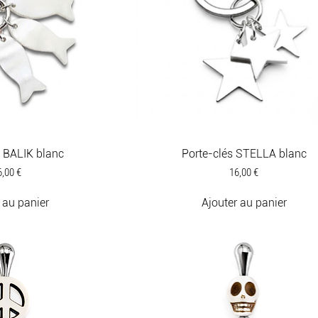
s BALIK blanc
Porte-clés STELLA blanc
ix
Prix
6,00 €
16,00 €
 au panier
Ajouter au panier