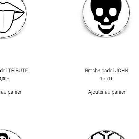
adgi TRIBUTE
Broche badgi JOHN
ix
Prix
0,00 €
10,00 €
 au panier
Ajouter au panier