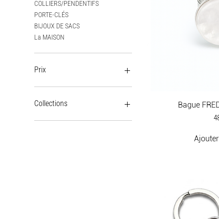
COLLIERS/PENDENTIFS
PORTE-CLÉS
BIJOUX DE SACS
La MAISON
Prix
0 €
58 €
Collections
Bague FRED 
Pr
4
Collec' ROCK ME BABY
Collec' ÉTOILES
Ajouter
Collec' SPIRIT
Collec' PRÉCIEUSES
Collec' GÉOMÉTRIK
Collec' MI CORAZÓN
Collec' CUIRS
Collec' ORGANIK
Collec' FLORA