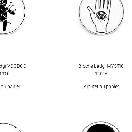
adgi VOODOO
Broche badgi MYSTIC
ix
Prix
0,00 €
10,00 €
 au panier
Ajouter au panier