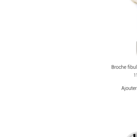
Broche fibu
Pr
1
Ajouter