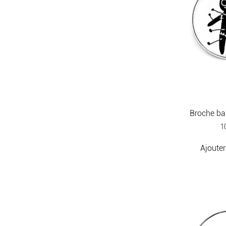
Broche b
Pr
1
Ajouter