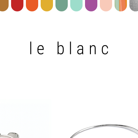
le blanc
le blanc