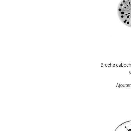
Broche caboc
P
5
Ajouter