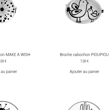
hon MAKE A WISH
Broche cabochon PIOUPIOU
rix
Prix
,00 €
7,00 €
 au panier
Ajouter au panier