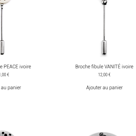
le PEACE ivoire
Broche fibule VANITÉ ivoire
ix
Prix
1,00 €
12,00 €
 au panier
Ajouter au panier