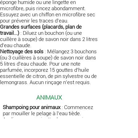
éponge humide ou une lingette en
microfibre, puis rincez abondamment.
Essuyez avec un chiffon en microfibre sec
pour prévenir les traces d'eau.
Grandes surfaces (placards, plan de
travail...)
: Diluez un bouchon (ou une
cuillère à soupe) de savon noir dans 2 litres
d'eau chaude.
Nettoyage des sols
: Mélangez 3 bouchons
(ou 3 cuillères à soupe) de savon noir dans
5 litres d'eau chaude. Pour une note
parfumée, incorporez 15 gouttes d'huile
essentielle de citron, de pin sylvestre ou de
lemongrass. Aucun rinçage n'est requis.
ANIMAUX
Shampoing pour animaux
: Commencez
par mouiller le pelage à l’eau tiède.
Appliquez une noisette de savon noir
directement sur les poils et massez en
veillant à bien répartir le produit comme
pour un shampooing. Rincez