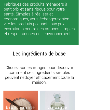
Fabriquez des produits ménagers à
petit prix et sans risque pour votre
santé. Simples à réaliser et
économiques, vous échangerez bien
vite les produits polluants aux prix
exorbitants contre ces astuces simples
et respectueuses de l'environnement.
Les ingrédients de base
Cliquez sur les images pour découvrir
comment ces ingrédients simples
peuvent nettoyer efficacement toute la
maison.
bicarbonate
vinaigre