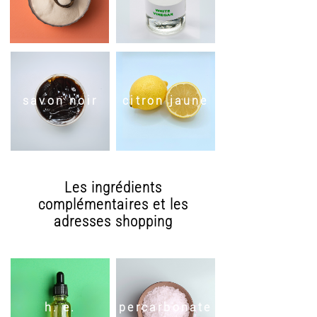
savon noir
citron jaune
Les ingrédients
complémentaires et les
adresses shopping
h. e.
percarbonate