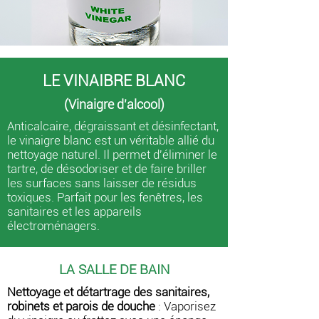
LE VINAIBRE BLANC
(Vinaigre d'alcool)
Anticalcaire, dégraissant et désinfectant,
le vinaigre blanc est un véritable allié du
nettoyage naturel. Il permet d'éliminer le
tartre, de désodoriser et de faire briller
les surfaces sans laisser de résidus
toxiques. Parfait pour les fenêtres, les
sanitaires et les appareils
électroménagers.
LA SALLE DE BAIN
Nettoyage et détartrage des sanitaires,
robinets et parois de douche
: Vaporisez