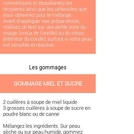
cosmétiques et ébouillantez les
récipients ainsi que les ustensiles que
vous utiliserez pour le mélange.
Avant d'appliquer vos préparations,
réalisez un test sur une petite zone du
visage (creux de l'oreille) ou du corps
(intérieur du coude), surtout si votre peau
est sensible et réactive.
Les gommages
GOMMAGE MIEL ET SUCRE
2 cuillères à soupe de miel liquide
3 grosses cuillères à soupe de sucre en
poudre blanc ou de canne
Mélangez les ingrédients. Sur peau
sèche ou sur peau humide, gommez