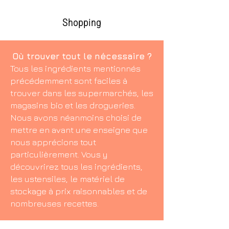
Shopping
Où trouver tout le nécessaire ?
Tous les ingrédients mentionnés
précédemment sont faciles à
trouver dans les supermarchés, les
magasins bio et les drogueries.
Nous avons néanmoins choisi de
mettre en avant une enseigne que
nous apprécions tout
particulièrement. Vous y
découvrirez tous les ingrédients,
les ustensiles, le matériel de
stockage à prix raisonnables et de
nombreuses recettes.