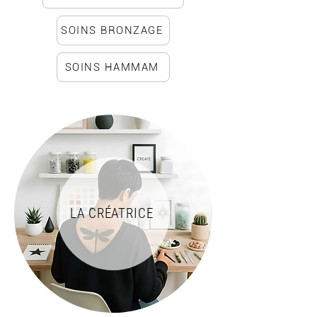
SOINS BRONZAGE
Les
Lien
-
SOINS HAMMAM
nouveautés
en
arrivent
bas
bientôt!
de
page
LA CRÉATRICE