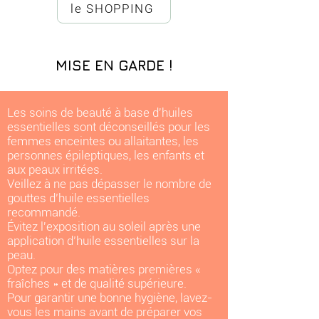
le SHOPPING
MISE EN GARDE !
Les soins de beauté à base d'huiles
essentielles sont déconseillés pour les
femmes enceintes ou allaitantes, les
personnes épileptiques, les enfants et
aux peaux irritées.
Veillez à ne pas dépasser le nombre de
gouttes d’huile essentielles
recommandé.
Évitez l'exposition au soleil après une
application d’huile essentielles sur la
peau.
Optez pour des matières premières «
fraîches » et de qualité supérieure.
Pour garantir une bonne hygiène, lavez-
vous les mains avant de préparer vos