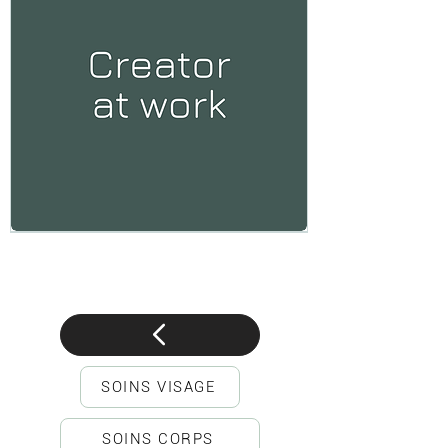
Ça
bosse
dur
dans
les
ateliers
!
SOINS VISAGE
SOINS CORPS