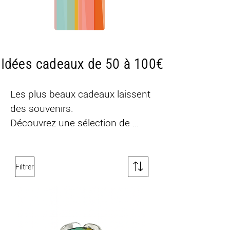
Idées cadeaux de 50 à 100€
Les plus beaux cadeaux laissent 
des souvenirs.

Découvrez une sélection de 
cadeaux de 50 à 100 €, imaginés 
et fabriqués en France par LLule. 
Bijoux, accessoires de mode et 
Filtrer
objets de décoration : des 
créations originales éditées en 
mini-séries ou en pièces 
uniques, pensées pour célébrer 