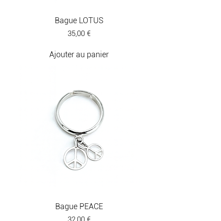
belles matières et l'élégance 
Bague LOTUS
sans ostentation. Des bagues 
Prix
35,00 €
discrètes… mais inoubliables.
Ajouter au panier
Bague PEACE
Prix
32,00 €