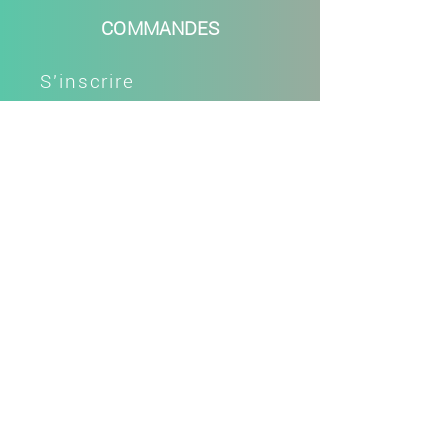
COMMANDES
S'inscrire
Votre compte
Vos favoris
Livraisons
Retours
Paiements
Espace fidélité
Parrainage
Cartes cadeaux
L'ENTREPRISE