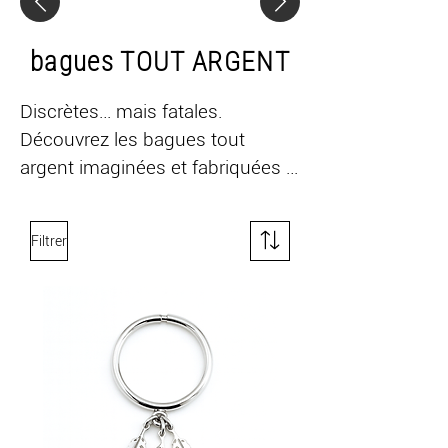
bagues TOUT ARGENT
Discrètes… mais fatales.

Découvrez les bagues tout 
argent imaginées et fabriquées 
en France par LLule. Réalisées 
en argent 925 (argent massif), 
Filtrer
elles séduisent par leur design 
épuré, leurs lignes intemporelles 
et leurs délicats détails en 
argent, comme de fines 
breloques qui viennent 
subtilement souligner chaque 
création.
