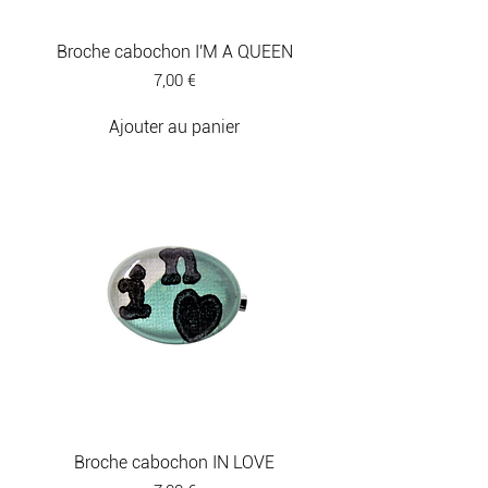
à collectionner.
Broche cabochon I'M A QUEEN
Prix
7,00 €
Ajouter au panier
Broche cabochon IN LOVE