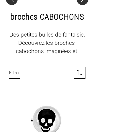
broches CABOCHONS
Des petites bulles de fantaisie.

Découvrez les broches 
cabochons imaginées et 
fabriquées en France par LLule. 
Sous leurs cabochons 
Filtrer
transparents se cachent des 
motifs exclusifs, des couleurs 
éclatantes et de jolis détails qui 
donnent du relief à chaque 
création.

Éditées en mini-séries ou en 