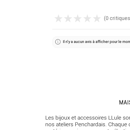
★
★
★
★
★
0
critique
0
Il n'y a aucun avis à afficher pour le m
MAI
Les bijoux et accessoires LLule so
nos ateliers Penchardais. Chaque c