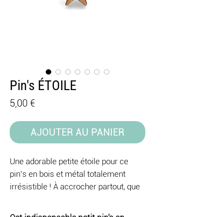
Pin's ÉTOILE
Prix
5,00 €
AJOUTER AU PANIER
Une adorable petite étoile pour ce
pin's en bois et métal totalement
irrésistible ! À accrocher partout, que
ce soit en solo ou en mode team avec
nos autres pin's et broches, ce bijou