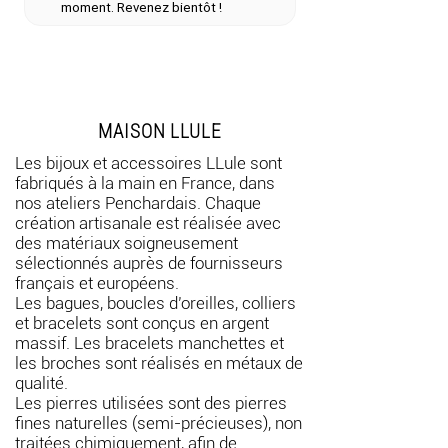
moment. Revenez bientôt !
(semi-précieuses) naturelles et non
soumises à un traitement chimique.
Les cuirs proviennent de surplus de
cuirs de qualité.
MAISON LLULE
Les bijoux et accessoires LLule sont
fabriqués à la main en France, dans
nos ateliers Penchardais. Chaque
création artisanale est réalisée avec
des matériaux soigneusement
sélectionnés auprès de fournisseurs
français et européens.
Les bagues, boucles d’oreilles, colliers
et bracelets sont conçus en argent
massif. Les bracelets manchettes et
les broches sont réalisés en métaux de
qualité.
Les pierres utilisées sont des pierres
fines naturelles (semi-précieuses), non
traitées chimiquement, afin de