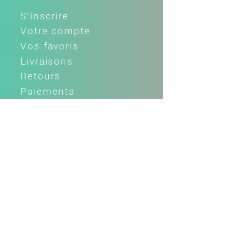
S'inscrire
Votre compte
Vos favoris
Livraisons
Retours
Paiements
Espace fidélité
Parrainage
Cartes cadeaux
L'ENTREPRISE
LLule la 'tite histoire
Fabrication française